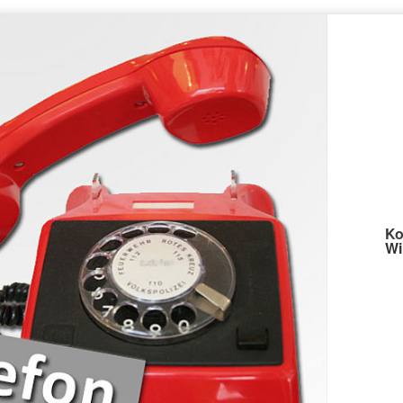
Ko
Wi