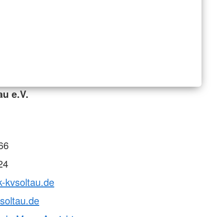
au e.V.
66
24
k-kvsoltau.de
soltau.de