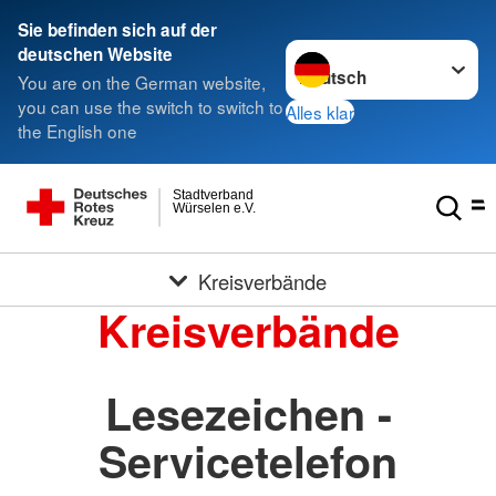
Sie befinden sich auf der
Sprache wechseln zu
deutschen Website
You are on the German website,
you can use the switch to switch to
Alles klar
the English one
Stadtverband
Würselen e.V.
Kreisverbände
Kreisverbände
Lesezeichen -
Servicetelefon