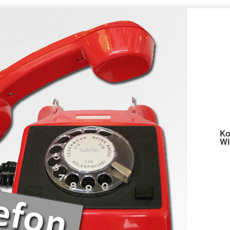
Ko
Wi