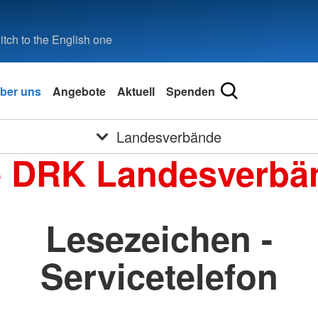
tch to the English one
ber uns
Angebote
Aktuell
Spenden
Landesverbände
e DRK Landesverbä
Lesezeichen -
Servicetelefon