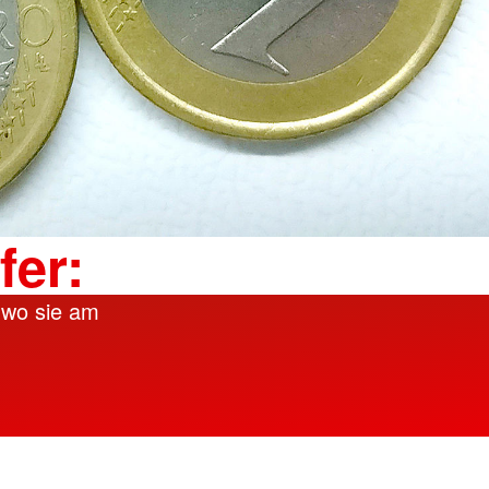
fer:
, wo sie am