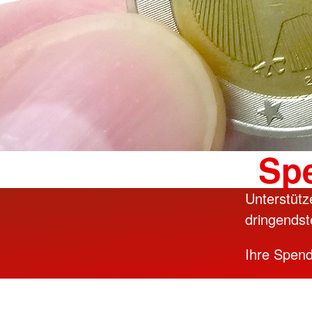
Spe
Unterstütze
dringendst
Ihre Spend