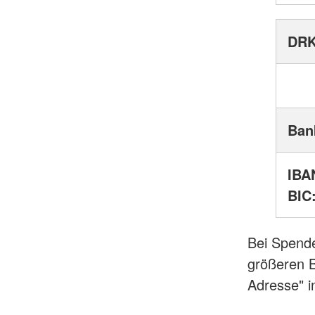
DRK
Ban
IBA
BIC
Bei Spende
größeren B
Adresse" 