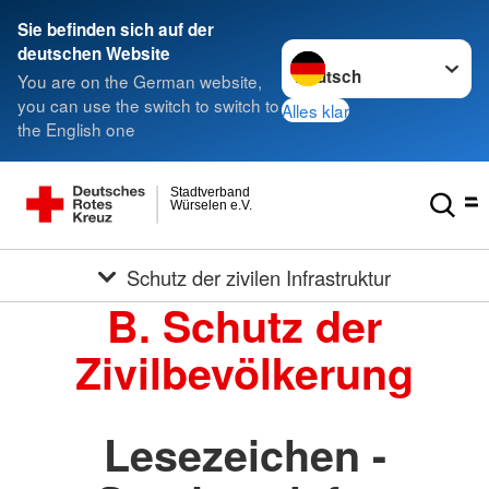
Sie befinden sich auf der
Sprache wechseln zu
deutschen Website
You are on the German website,
you can use the switch to switch to
Alles klar
the English one
Stadtverband
Würselen e.V.
Schutz der zivilen Infrastruktur
B. Schutz der
Zivilbevölkerung
Lesezeichen -