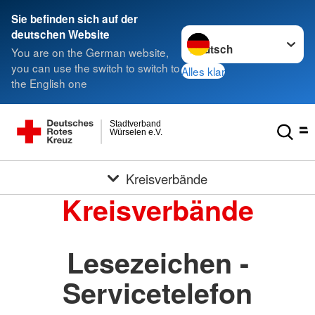
Sie befinden sich auf der
Sprache wechseln zu
deutschen Website
You are on the German website,
you can use the switch to switch to
Alles klar
the English one
Stadtverband
Würselen e.V.
Kreisverbände
Kreisverbände
Lesezeichen -
Servicetelefon