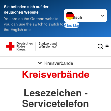
Sie befinden sich auf der
Sprache wechseln zu
deutschen Website
You are on the German website,
you can use the switch to switch to
Alles klar
the English one
Stadtverband
Würselen e.V.
Kreisverbände
Kreisverbände
Lesezeichen -
Servicetelefon