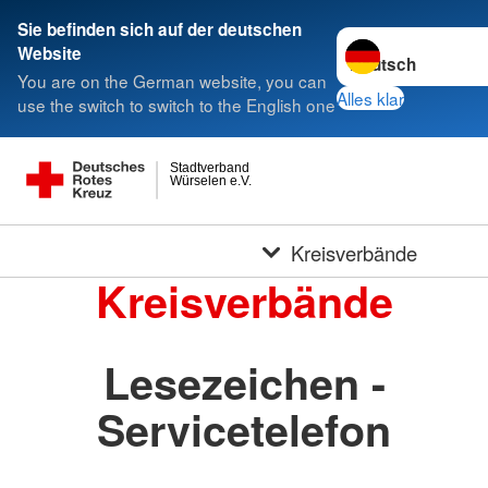
Sie befinden sich auf der deutschen
Sprache wechseln 
Website
You are on the German website, you can
Alles klar
use the switch to switch to the English one
Stadtverband
Würselen e.V.
Kreisverbände
Kreisverbände
Lesezeichen -
Servicetelefon