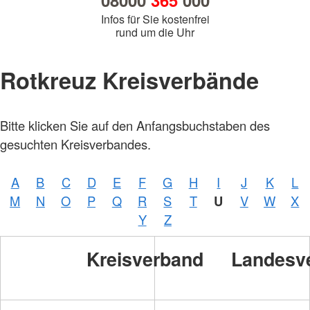
08000
365
000
Infos für Sie kostenfrei
rund um die Uhr
Rotkreuz Kreisverbände
Bitte klicken Sie auf den Anfangsbuchstaben des
gesuchten Kreisverbandes.
A
B
C
D
E
F
G
H
I
J
K
L
M
N
O
P
Q
R
S
T
U
V
W
X
Y
Z
Kreisverband
Landesv